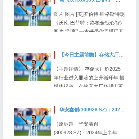
司中标。公告内容如下： 广州华
星第8.6代氧化物半导体新型显示
图片 图片 [美]罗伯特·哈格斯特朗
器件生产线项目 - 中标结果公告
《沃伦·巴菲特：终极金钱心智》
项目名称：广州华星第8.6代氧化
图片 “引言” 一本书带你弄懂巴菲
物半导体新型显示器件生产线项
特的投资哲学与生活智慧。今天
目 项目编号：4197-
我们读《终极金钱心智》。伯克
2140CSOTGZT9/412 招标范
【今日主题前瞻】存储大厂称2025年行业进入显著的上升循环年
希尔·哈撒韦公司的年度股东大会
围：激光打码机 招标机构：中电
是投资界最引人注目的盛事之
【主题详情】 存储大厂称2025
商务（北京）有限公司 招标人：
一。在2017年的大会上，巴菲特
年行业进入显著的上升循环年 据
广州华星光电半导体显示技术有
和查理·芒格花了连续5个小时回
媒体报道，存储器大厂华邦电董
限公司 开标时间：2024-08-01...
答观众、股东、读者、财经记者
事长焦佑钧表示，今年第二季陆
以及证券分析师提出的各种问
续感受到存储器销量上升，预期
题。 01 “巴菲特的早期经历与影
华安鑫创(300928.SZ)：2024年上半年，公司智能座舱终端业务收入同比去年增长100%
是数量先行，价格后面就会跟
响” 当第28个问题提出时，一名
上，正向看待未来两年存储器产
（原标题：华安鑫创
股东向巴菲特和芒格问到了关于
业将进入上升循环，2025年更是
(300928.SZ)：2024年上半年，
资本配置的话题。表面上看，这
显著的上升循环年，可用“显著乐