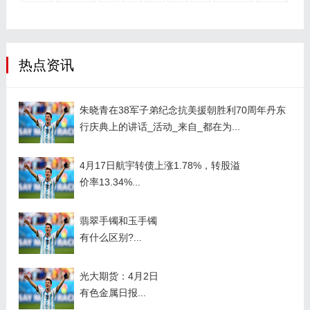
多网友的热烈支持，但也有部分
网友对其产品设计和质量提出了
批评，引发了一些讨论。 据消费
热点资讯
保平台数据显示，共接到安踏集
团旗下相关品牌消费投诉899
件，涉诉金额超6...
朱晓青在38军子弟纪念抗美援朝胜利70周年丹东
行庆典上的讲话_活动_来自_都在为...
4月17日航宇转债上涨1.78%，转股溢
价率13.34%...
翡翠手镯和玉手镯
有什么区别?...
光大期货：4月2日
有色金属日报...